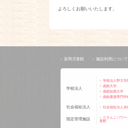
よろしくお願いいたします。
富岡児童館
施設利用について
学校法人野又学
函館大学
学校法人
函館短期大学
函館看護専門学
社会福祉法人
社会福祉法人貞
どさんこパワー
指定管理施設
童館