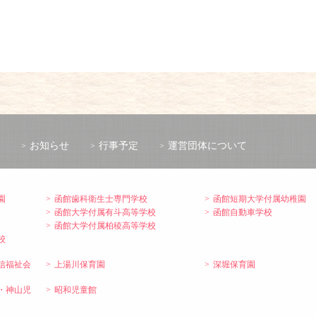
お知らせ
行事予定
運営団体について
園
函館歯科衛生士専門学校
函館短期大学付属幼稚園
函館大学付属有斗高等学校
函館自動車学校
函館大学付属柏稜高等学校
校
信福祉会
上湯川保育園
深堀保育園
・神山児
昭和児童館