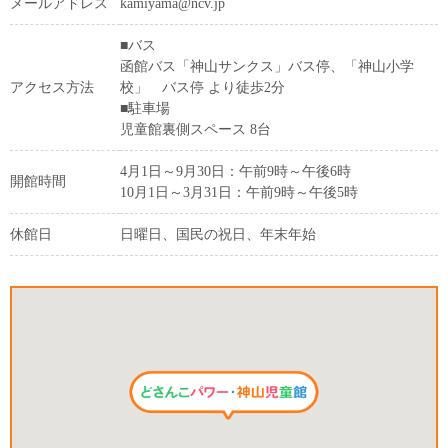
メールアドレス
kamiyama@ncv.jp
■バス
函館バス「神山サンクス」バス停、「神山小学
アクセス方法
校」 バス停 より徒歩2分
■駐車場
児童館裏側スペース 8台
4月1日～9月30日：午前9時～午後6時
開館時間
10月1日～3月31日：午前9時～午後5時
休館日
日曜日、国民の祝日、年末年始