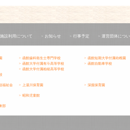
施設利用について
お知らせ
行事予定
運営団体につい
園
函館歯科衛生士専門学校
函館短期大学付属幼稚園
函館大学付属有斗高等学校
函館自動車学校
函館大学付属柏稜高等学校
校
信福祉会
上湯川保育園
深掘保育園
昭和児童館
来部