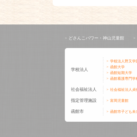
どさんこパワー・神山児童館
学校法人野又学
函館大学
学校法人
函館短期大学
函館看護専門学
社会福祉法人
社会福祉法人貞
指定管理施設
富岡児童館
函館市
函館市子ども未