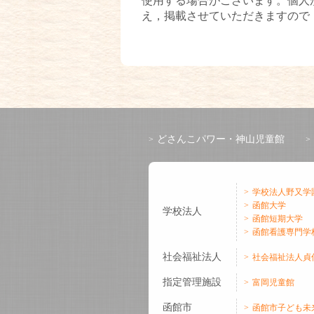
使用する場合がございます。個人
え，掲載させていただきますので
どさんこパワー・神山児童館
学校法人野又学
函館大学
学校法人
函館短期大学
函館看護専門学
社会福祉法人
社会福祉法人貞
指定管理施設
富岡児童館
函館市
函館市子ども未