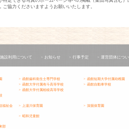
が特定できる写真のホームページ等への掲載（集団写真含む）
，ご協力くださいますようお願いいたします。
施設利用について
お知らせ
行事予定
運営団体につい
園
函館歯科衛生士専門学校
函館短期大学付属幼稚園
函館大学付属有斗高等学校
函館自動車学校
函館大学付属柏稜高等学校
校
信福祉会
上湯川保育園
深掘保育園
昭和児童館
来部